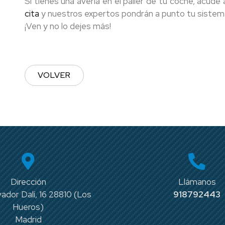
Si tienes una avería en el palier de tu coche, acude
cita
y nuestros expertos pondrán a punto tu sistema d
¡Ven y no lo dejes más!
VOLVER
Dirección
Llámanos
vador Dalí, 16 28810 (Los
918792443
Hueros)
Madrid