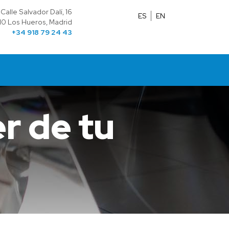
Calle Salvador Dalí, 16
ES
EN
10 Los Hueros, Madrid
+34 918 79 24 43
r de tu