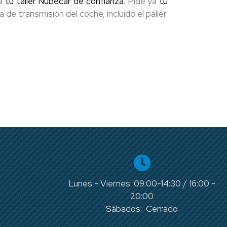
 a
tu taller Nubecar de confianza
. Pide ya
tu
e transmisión del coche, incluido el palier.
Lunes - Viernes: 09:00-14:30 / 16:00 -
20:00
Sábados: Cerrado