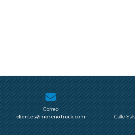
Correo
clientes@morenotruck.com
Calle Sal