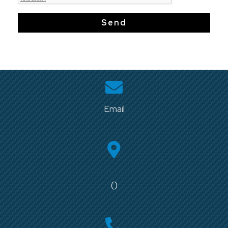
Send
Email
()