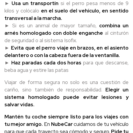
►
Usa un transportín
si el perro pesa menos de 9
kilos y colócalo
en el suelo del vehículo, en sentido
transversal a la marcha.
► Si es un animal de mayor tamaño,
combina un
arnés homologado con doble enganche
al cinturón
de seguridad o al sistema Isofix.
►
Evita que el perro viaje en brazos, en el asiento
delantero o con la cabeza fuera de la ventanilla.
►
Haz paradas cada dos horas
para que descanse,
beba agua y estire las patas
Viajar de forma segura no solo es una cuestión de
cariño, sino también de responsabilidad.
Elegir un
sistema homologado puede evitar lesiones y
salvar vidas.
Mantén tu coche siempre listo para los viajes con
tu mejor amigo.
En
NubeCar
cuidamos de tu vehículo
para que cada trayecto sea cómodo y seguro.
Pide tu