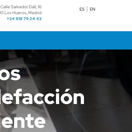
Calle Salvador Dalí, 16
ES
EN
10 Los Hueros, Madrid
+34 918 79 24 43
los
lefacción
iente