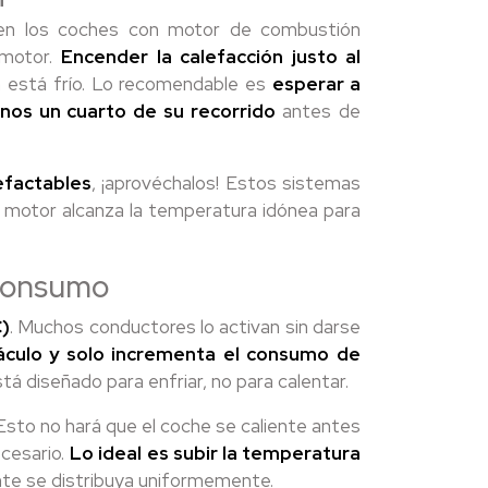
 en los coches con motor de combustión
 motor.
Encender la calefacción justo al
n está frío. Lo recomendable es
esperar a
nos un cuarto de su recorrido
antes de
efactables
, ¡aprovéchalos! Estos sistemas
l motor alcanza la temperatura idónea para
 consumo
C)
. Muchos conductores lo activan sin darse
táculo y solo incrementa el consumo de
tá diseñado para enfriar, no para calentar.
 Esto no hará que el coche se caliente antes
cesario.
Lo ideal es subir la temperatura
iente se distribuya uniformemente.