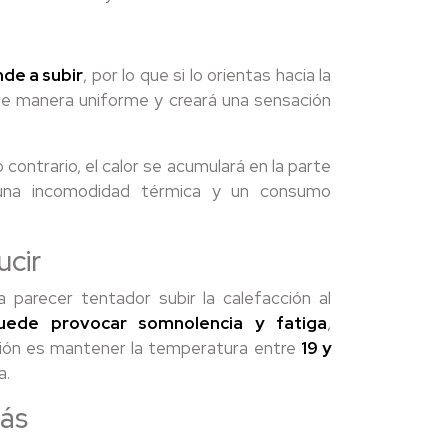
nde a subir
, por lo que si lo orientas hacia la
rá de manera uniforme y creará una sensación
o contrario, el calor se acumulará en la parte
o una incomodidad térmica y un consumo
ucir
 parecer tentador subir la calefacción al
uede provocar somnolencia y fatiga
,
ción es mantener la temperatura entre
19 y
a.
más