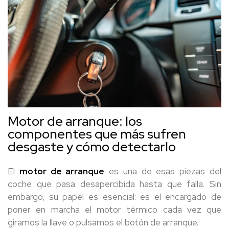
Motor de arranque: los
componentes que más sufren
desgaste y cómo detectarlo
El
motor de arranque
es una de esas piezas del
coche que pasa desapercibida hasta que falla. Sin
embargo, su papel es esencial: es el encargado de
poner en marcha el motor térmico cada vez que
giramos la llave o pulsamos el botón de arranque.